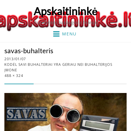
Apskaitininkė
Buhalterinės paslaugos ir finansai
MENU
savas-buhalteris
2013/01/07
KODĖL SAVI BUHALTERIAI YRA GERIAU NEI BUHALTERIJOS
ĮMONĖ
488 × 324