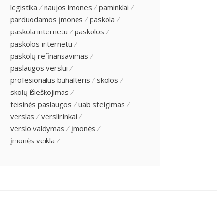
logistika
naujos imones
paminklai
parduodamos įmonės
paskola
paskola internetu
paskolos
paskolos internetu
paskolų refinansavimas
paslaugos verslui
profesionalus buhalteris
skolos
skolų išieškojimas
teisinės paslaugos
uab steigimas
verslas
verslininkai
verslo valdymas
įmonės
įmonės veikla