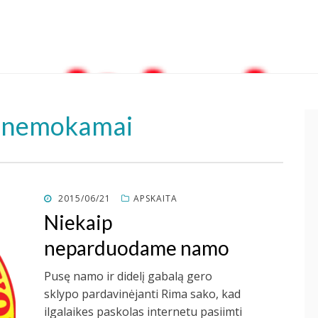
a nemokamai
POSTED
2015/06/21
APSKAITA
ON
Niekaip
neparduodame namo
Pusę namo ir didelį gabalą gero
sklypo pardavinėjanti Rima sako, kad
ilgalaikes paskolas internetu pasiimti