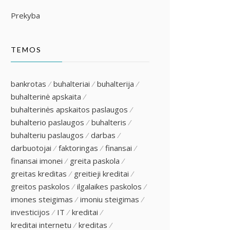
Prekyba
TEMOS
bankrotas
buhalteriai
buhalterija
buhalterinė apskaita
buhalterinės apskaitos paslaugos
buhalterio paslaugos
buhalteris
buhalteriu paslaugos
darbas
darbuotojai
faktoringas
finansai
finansai imonei
greita paskola
greitas kreditas
greitieji kreditai
greitos paskolos
ilgalaikes paskolos
imones steigimas
imoniu steigimas
investicijos
IT
kreditai
kreditai internetu
kreditas