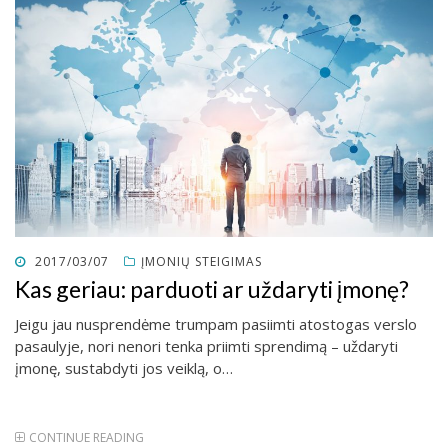
POSTED
2017/03/07
ĮMONIŲ STEIGIMAS
ON
Kas geriau: parduoti ar uždaryti įmonę?
Jeigu jau nusprendėme trumpam pasiimti atostogas verslo
pasaulyje, nori nenori tenka priimti sprendimą – uždaryti
įmonę, sustabdyti jos veiklą, o…
CONTINUE READING