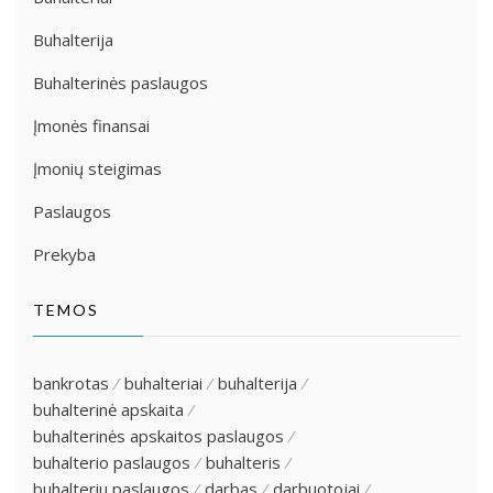
Buhalterija
Buhalterinės paslaugos
Įmonės finansai
Įmonių steigimas
Paslaugos
Prekyba
TEMOS
bankrotas
buhalteriai
buhalterija
buhalterinė apskaita
buhalterinės apskaitos paslaugos
buhalterio paslaugos
buhalteris
buhalteriu paslaugos
darbas
darbuotojai