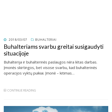
POSTED
2018/03/07
BUHALTERIAI
ON
Buhalteriams svarbu greitai susigaudyti
situacijoje
Buhalterija ir buhalterinės paslaugos nėra lėtas darbas.
Įmonės skirtingos, bet visose svarbu, kad buhalterinės
operacijos vyktų puikiai. Įmonė – kitimas…
CONTINUE READING