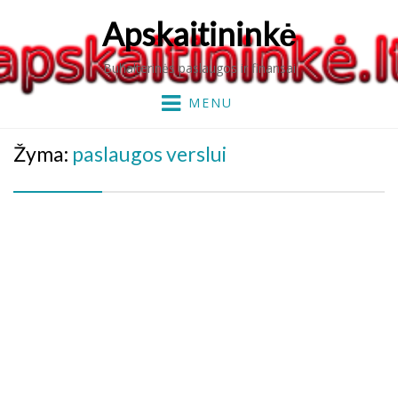
Apskaitininkė
Buhalterinės paslaugos ir finansai
MENU
Žyma:
paslaugos verslui