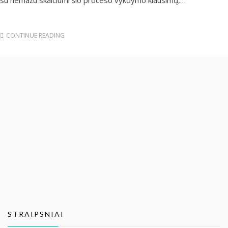
su nemažu skaičiumi šio proceso vykdymo klausimų,…
CONTINUE READING
STRAIPSNIAI