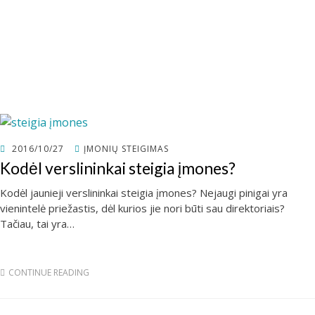
POSTED
2016/10/27
ĮMONIŲ STEIGIMAS
ON
Kodėl verslininkai steigia įmones?
Kodėl jaunieji verslininkai steigia įmones? Nejaugi pinigai yra
vienintelė priežastis, dėl kurios jie nori būti sau direktoriais?
Tačiau, tai yra…
CONTINUE READING