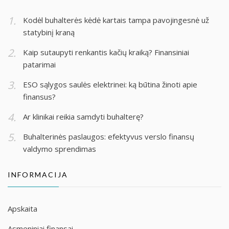
Kodėl buhalterės kėdė kartais tampa pavojingesnė už
statybinį kraną
Kaip sutaupyti renkantis kačių kraiką? Finansiniai
patarimai
ESO sąlygos saulės elektrinei: ką būtina žinoti apie
finansus?
Ar klinikai reikia samdyti buhalterę?
Buhalterinės paslaugos: efektyvus verslo finansų
valdymo sprendimas
INFORMACIJA
Apskaita
Asmeniniai finansai