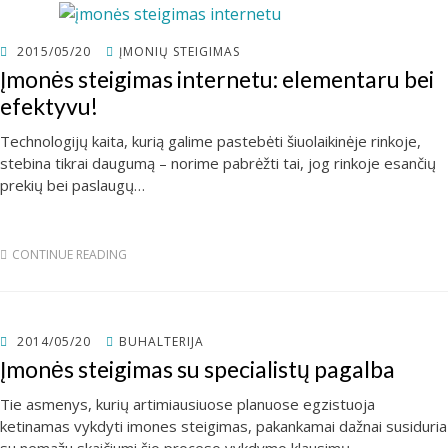
POSTED
2015/05/20
ĮMONIŲ STEIGIMAS
ON
Įmonės steigimas internetu: elementaru bei
efektyvu!
Technologijų kaita, kurią galime pastebėti šiuolaikinėje rinkoje,
stebina tikrai daugumą – norime pabrėžti tai, jog rinkoje esančių
prekių bei paslaugų…
CONTINUE READING
POSTED
2014/05/20
BUHALTERIJA
ON
Įmonės steigimas su specialistų pagalba
Tie asmenys, kurių artimiausiuose planuose egzistuoja
ketinamas vykdyti imones steigimas, pakankamai dažnai susiduria