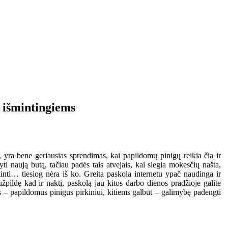
 išmintingiems
a, yra bene geriausias sprendimas, kai papildomų pinigų reikia čia ir
gyti naują butą, tačiau padės tais atvejais, kai slegia mokesčių našta,
linti… tiesiog nėra iš ko. Greita paskola internetu ypač naudinga ir
užpildę kad ir naktį, paskolą jau kitos darbo dienos pradžioje galite
s – papildomus pinigus pirkiniui, kitiems galbūt – galimybę padengti