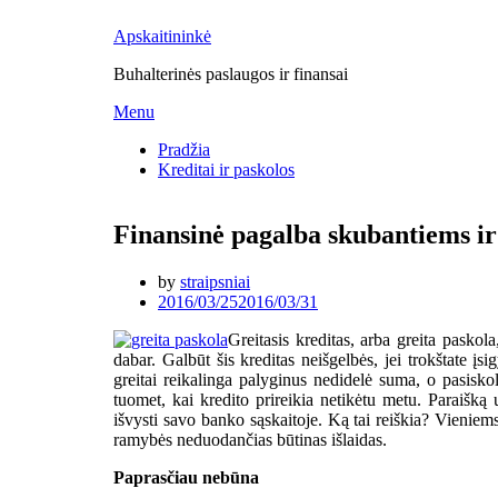
Apskaitininkė
Buhalterinės paslaugos ir finansai
Skip
Menu
to
Pradžia
content
Kreditai ir paskolos
Finansinė pagalba skubantiems ir
by
straipsniai
Posted
2016/03/25
2016/03/31
on
Greitasis kreditas, arba greita paskol
dabar. Galbūt šis kreditas neišgelbės, jei trokštate įsi
greitai reikalinga palyginus nedidelė suma, o pasisko
tuomet, kai kredito prireikia netikėtu metu. Paraišką 
išvysti savo banko sąskaitoje. Ką tai reiškia? Vieniem
ramybės neduodančias būtinas išlaidas.
Paprasčiau nebūna