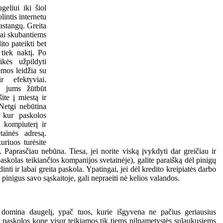
geliui iki šiol
lintis internetu
astangų. Greita
liai skubantiems
ito pateikti bet
 tiek naktį. Po
ikės užpildyti
emos leidžia su
r efektyviai.
ad jums žūtbūt
ite į miestą ir
 Netgi nebūtina
 kur paskolos
 kompiuterį ir
tainės adresą.
riuos turėsite
Paprasčiau nebūna. Tiesa, jei norite viską įvykdyti dar greičiau ir
paskolas teikiančios kompanijos svetainėje), galite paraišką dėl pinigų
nti ir labai greita paskola. Ypatingai, jei dėl kredito kreipiatės darbo
 pinigus savo sąskaitoje, gali nepraeiti nė kelios valandos.
 domina daugelį, ypač tuos, kurie išgyvena ne pačius geriausius
, paskolos kone visur teikiamos tik tiems pilnametystės sulaukusiems