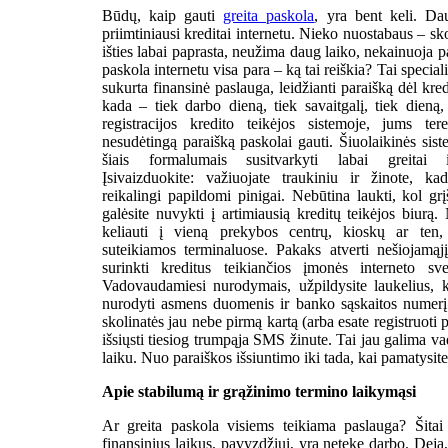
Būdų, kaip gauti
greita paskola
, yra bent keli. Dau
priimtiniausi kreditai internetu. Nieko nuostabaus – sko
išties labai paprasta, neužima daug laiko, nekainuoja p
paskola internetu visa para – ką tai reiškia? Tai specia
sukurta finansinė paslauga, leidžianti paraišką dėl kred
kada – tiek darbo dieną, tiek savaitgalį, tiek dieną,
registracijos kredito teikėjos sistemoje, jums tere
nesudėtingą paraišką paskolai gauti. Šiuolaikinės sist
šiais formalumais susitvarkyti labai greitai i
Įsivaizduokite: važiuojate traukiniu ir žinote, k
reikalingi papildomi pinigai. Nebūtina laukti, kol grįš
galėsite nuvykti į artimiausią kreditų teikėjos biurą.
keliauti į vieną prekybos centrų, kioskų ar ten,
suteikiamos terminaluose. Pakaks atverti nešiojamąjį
surinkti kreditus teikiančios įmonės interneto sve
Vadovaudamiesi nurodymais, užpildysite laukelius, ku
nurodyti asmens duomenis ir banko sąskaitos numerį. 
skolinatės jau nebe pirmą kartą (arba esate registruoti 
išsiųsti tiesiog trumpąja SMS žinute. Tai jau galima vadi
laiku. Nuo paraiškos išsiuntimo iki tada, kai pamatysite
Apie stabilumą ir grąžinimo termino laikymąsi
Ar greita paskola visiems teikiama paslauga? Šitai
finansinius laikus, pavyzdžiui, yra netekę darbo. Deja