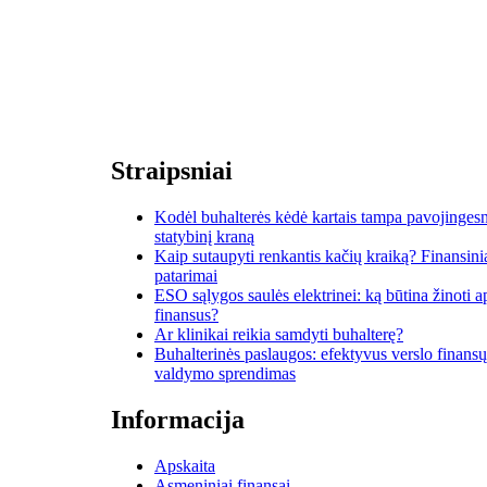
Straipsniai
Kodėl buhalterės kėdė kartais tampa pavojinges
statybinį kraną
Kaip sutaupyti renkantis kačių kraiką? Finansini
patarimai
ESO sąlygos saulės elektrinei: ką būtina žinoti a
finansus?
Ar klinikai reikia samdyti buhalterę?
Buhalterinės paslaugos: efektyvus verslo finansų
valdymo sprendimas
Informacija
Apskaita
Asmeniniai finansai