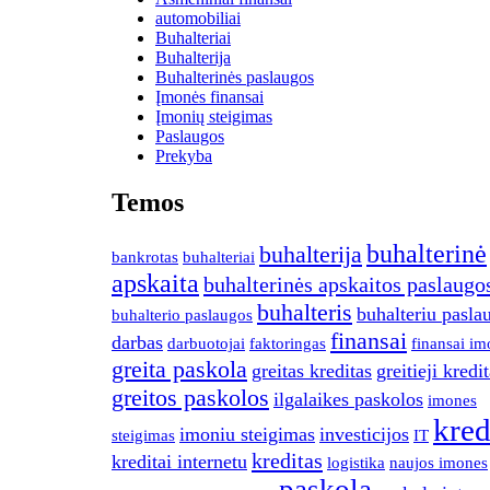
automobiliai
Buhalteriai
Buhalterija
Buhalterinės paslaugos
Įmonės finansai
Įmonių steigimas
Paslaugos
Prekyba
Temos
buhalterinė
buhalterija
bankrotas
buhalteriai
apskaita
buhalterinės apskaitos paslaugo
buhalteris
buhalteriu pasla
buhalterio paslaugos
finansai
darbas
darbuotojai
faktoringas
finansai im
greita paskola
greitas kreditas
greitieji kredit
greitos paskolos
ilgalaikes paskolos
imones
kred
imoniu steigimas
investicijos
steigimas
IT
kreditas
kreditai internetu
logistika
naujos imones
paskola