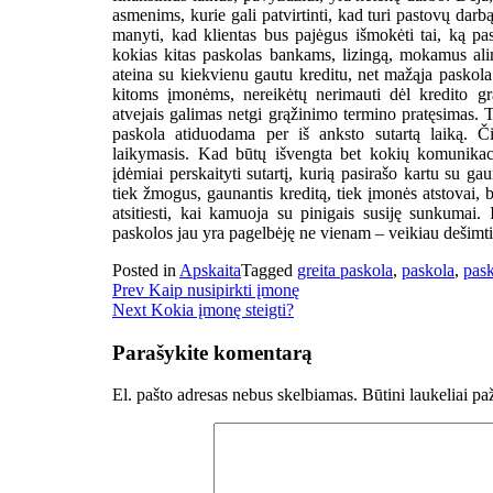
asmenims, kurie gali patvirtinti, kad turi pastovų dar
manyti, kad klientas bus pajėgus išmokėti tai, ką p
kokias kitas paskolas bankams, lizingą, mokamus ali
ateina su kiekvienu gautu kreditu, net mažąja paskola b
kitoms įmonėms, nereikėtų nerimauti dėl kredito grą
atvejais galimas netgi grąžinimo termino pratęsimas. 
paskola atiduodama per iš anksto sutartą laiką. Či
laikymasis. Kad būtų išvengta bet kokių komunikacij
įdėmiai perskaityti sutartį, kurią pasirašo kartu su g
tiek žmogus, gaunantis kreditą, tiek įmonės atstovai,
atsitiesti, kai kamuoja su pinigais susiję sunkumai.
paskolos jau yra pagelbėję ne vienam – veikiau dešimt
Posted in
Apskaita
Tagged
greita paskola
,
paskola
,
pask
Navigacija
Prev
Kaip nusipirkti įmonę
Next
Kokia įmonę steigti?
tarp
įrašų
Parašykite komentarą
El. pašto adresas nebus skelbiamas.
Būtini laukeliai p