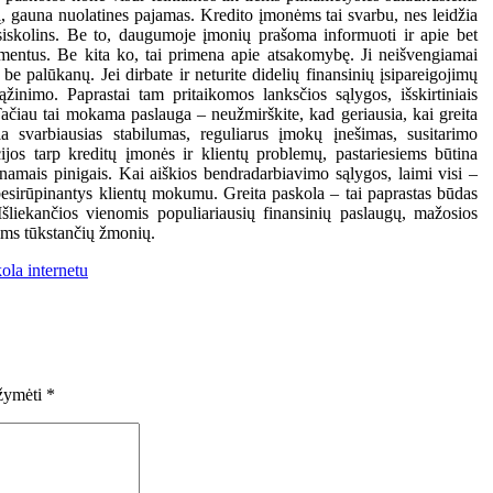
bą, gauna nuolatines pajamas. Kredito įmonėms tai svarbu, nes leidžia
asiskolins. Be to, daugumoje įmonių prašoma informuoti ir apie bet
mentus. Be kita ko, tai primena apie atsakomybę. Ji neišvengiamai
e palūkanų. Jei dirbate ir neturite didelių finansinių įsipareigojimų
žinimo. Paprastai tam pritaikomos lanksčios sąlygos, išskirtiniais
Tačiau tai mokama paslauga – neužmirškite, kad geriausia, kai greita
a svarbiausias stabilumas, reguliarus įmokų įnešimas, susitarimo
os tarp kreditų įmonės ir klientų problemų, pastariesiems būtina
aunamais pinigais. Kai aiškios bendradarbiavimo sąlygos, laimi visi –
 besirūpinantys klientų mokumu. Greita paskola – tai paprastas būdas
 Išliekančios vienomis populiariausių finansinių paslaugų, mažosios
ims tūkstančių žmonių.
ola internetu
ažymėti
*