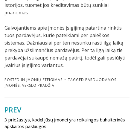
istorijos, tuomet jos kreditavimas būtų sunkiai
įmanomas.
Galvojantiems apie įmonės įsigijimą patartina rinktis
tuos pardavėjus, kurie pateikiami per paieškos
sistemas. Dažniausiai per ten nesunku rasti ilgą laiką
prekyba užsiimančius pardavėjus. Per tą ilgą laiką tie
pardavėjai sukaupė nemažą patirtį, todėl gali pasiūlyti
įvairius įsigijimo variantus.
POSTED IN
ĮMONIŲ STEIGIMAS
TAGGED
PARDUODAMOS
ĮMONĖS
,
VERSLO PRADŽIA
PREV
Navigacija
tarp
3 priežastys, kodėl jūsų įmonei yra reikalingos buhalterinės
apskaitos paslaugos
įrašų