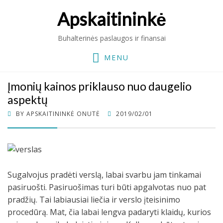
Apskaitininkė
Buhalterinės paslaugos ir finansai
MENU
Įmonių kainos priklauso nuo daugelio
aspektų
POSTED
BY
APSKAITININKĖ ONUTĖ
2019/02/01
ON
Sugalvojus pradėti verslą, labai svarbu jam tinkamai
pasiruošti. Pasiruošimas turi būti apgalvotas nuo pat
pradžių. Tai labiausiai liečia ir verslo įteisinimo
procedūrą. Mat, čia labai lengva padaryti klaidų, kurios