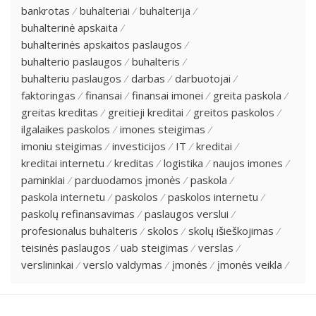
bankrotas
buhalteriai
buhalterija
buhalterinė apskaita
buhalterinės apskaitos paslaugos
buhalterio paslaugos
buhalteris
buhalteriu paslaugos
darbas
darbuotojai
faktoringas
finansai
finansai imonei
greita paskola
greitas kreditas
greitieji kreditai
greitos paskolos
ilgalaikes paskolos
imones steigimas
imoniu steigimas
investicijos
IT
kreditai
kreditai internetu
kreditas
logistika
naujos imones
paminklai
parduodamos įmonės
paskola
paskola internetu
paskolos
paskolos internetu
paskolų refinansavimas
paslaugos verslui
profesionalus buhalteris
skolos
skolų išieškojimas
teisinės paslaugos
uab steigimas
verslas
verslininkai
verslo valdymas
įmonės
įmonės veikla