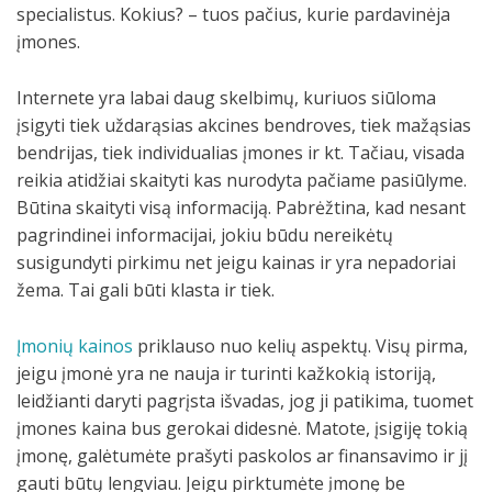
specialistus. Kokius? – tuos pačius, kurie pardavinėja
įmones.
Internete yra labai daug skelbimų, kuriuos siūloma
įsigyti tiek uždarąsias akcines bendroves, tiek mažąsias
bendrijas, tiek individualias įmones ir kt. Tačiau, visada
reikia atidžiai skaityti kas nurodyta pačiame pasiūlyme.
Būtina skaityti visą informaciją. Pabrėžtina, kad nesant
pagrindinei informacijai, jokiu būdu nereikėtų
susigundyti pirkimu net jeigu kainas ir yra nepadoriai
žema. Tai gali būti klasta ir tiek.
Įmonių kainos
priklauso nuo kelių aspektų. Visų pirma,
jeigu įmonė yra ne nauja ir turinti kažkokią istoriją,
leidžianti daryti pagrįsta išvadas, jog ji patikima, tuomet
įmones kaina bus gerokai didesnė. Matote, įsigiję tokią
įmonę, galėtumėte prašyti paskolos ar finansavimo ir jį
gauti būtų lengviau. Jeigu pirktumėte įmonę be