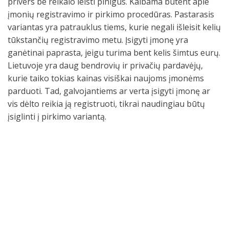
privers be reikalo leisti pinigus. Kalbama būtent apie
įmonių registravimo ir pirkimo procedūras. Pastarasis
variantas yra patrauklus tiems, kurie negali išleisit kelių
tūkstančių registravimo metu. Įsigyti įmonę yra
ganėtinai paprasta, jeigu turima bent kelis šimtus eurų.
Lietuvoje yra daug bendrovių ir privačių pardavėjų,
kurie taiko tokias kainas visiškai naujoms įmonėms
parduoti. Tad, galvojantiems ar verta įsigyti įmonę ar
vis dėlto reikia ją registruoti, tikrai naudingiau būtų
įsiglinti į pirkimo variantą.