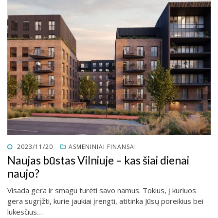
POSTED
2023/11/20
ASMENINIAI FINANSAI
ON
Naujas būstas Vilniuje – kas šiai dienai
naujo?
Visada gera ir smagu turėti savo namus. Tokius, į kuriuos
gera sugrįžti, kurie jaukiai įrengti, atitinka Jūsų poreikius bei
lūkesčius.…