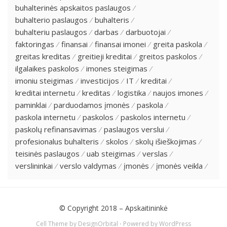
buhalterinės apskaitos paslaugos
buhalterio paslaugos
buhalteris
buhalteriu paslaugos
darbas
darbuotojai
faktoringas
finansai
finansai imonei
greita paskola
greitas kreditas
greitieji kreditai
greitos paskolos
ilgalaikes paskolos
imones steigimas
imoniu steigimas
investicijos
IT
kreditai
kreditai internetu
kreditas
logistika
naujos imones
paminklai
parduodamos įmonės
paskola
paskola internetu
paskolos
paskolos internetu
paskolų refinansavimas
paslaugos verslui
profesionalus buhalteris
skolos
skolų išieškojimas
teisinės paslaugos
uab steigimas
verslas
verslininkai
verslo valdymas
įmonės
įmonės veikla
© Copyright 2018 –
Apskaitininkė
Cell Theme by
DesignOrbital
⋅
Powered by
WordPress