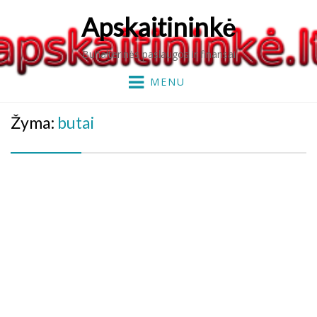
Apskaitininkė
Buhalterinės paslaugos ir finansai
MENU
Žyma:
butai