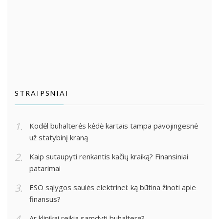
STRAIPSNIAI
Kodėl buhalterės kėdė kartais tampa pavojingesnė
už statybinį kraną
Kaip sutaupyti renkantis kačių kraiką? Finansiniai
patarimai
ESO sąlygos saulės elektrinei: ką būtina žinoti apie
finansus?
Ar klinikai reikia samdyti buhalterę?