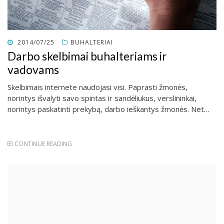
POSTED
2014/07/25
BUHALTERIAI
ON
Darbo skelbimai buhalteriams ir
vadovams
Skelbimais internete naudojasi visi. Paprasti žmonės,
norintys išvalyti savo spintas ir sandėliukus, verslininkai,
norintys paskatinti prekybą, darbo ieškantys žmonės. Net…
CONTINUE READING