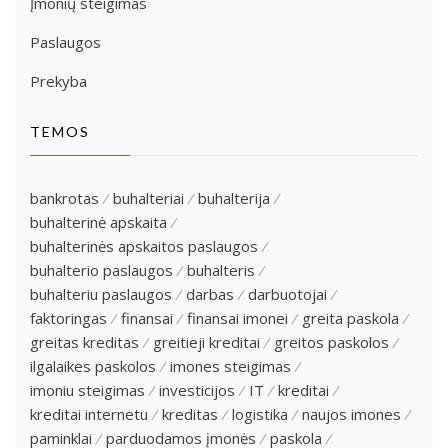
Įmonių steigimas
Paslaugos
Prekyba
TEMOS
bankrotas
buhalteriai
buhalterija
buhalterinė apskaita
buhalterinės apskaitos paslaugos
buhalterio paslaugos
buhalteris
buhalteriu paslaugos
darbas
darbuotojai
faktoringas
finansai
finansai imonei
greita paskola
greitas kreditas
greitieji kreditai
greitos paskolos
ilgalaikes paskolos
imones steigimas
imoniu steigimas
investicijos
IT
kreditai
kreditai internetu
kreditas
logistika
naujos imones
paminklai
parduodamos įmonės
paskola