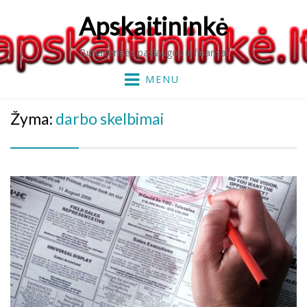
Apskaitininkė
Buhalterinės paslaugos ir finansai
MENU
Žyma:
darbo skelbimai