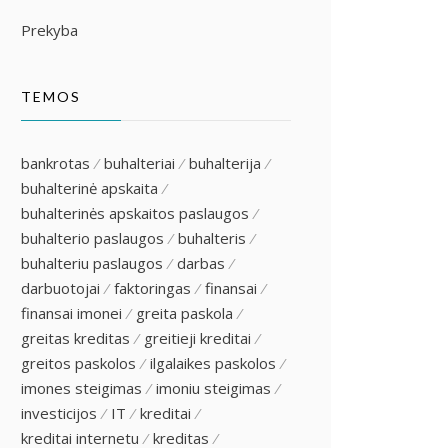
Prekyba
TEMOS
bankrotas
buhalteriai
buhalterija
buhalterinė apskaita
buhalterinės apskaitos paslaugos
buhalterio paslaugos
buhalteris
buhalteriu paslaugos
darbas
darbuotojai
faktoringas
finansai
finansai imonei
greita paskola
greitas kreditas
greitieji kreditai
greitos paskolos
ilgalaikes paskolos
imones steigimas
imoniu steigimas
investicijos
IT
kreditai
kreditai internetu
kreditas