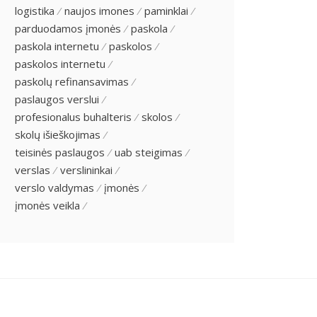
logistika
naujos imones
paminklai
parduodamos įmonės
paskola
paskola internetu
paskolos
paskolos internetu
paskolų refinansavimas
paslaugos verslui
profesionalus buhalteris
skolos
skolų išieškojimas
teisinės paslaugos
uab steigimas
verslas
verslininkai
verslo valdymas
įmonės
įmonės veikla