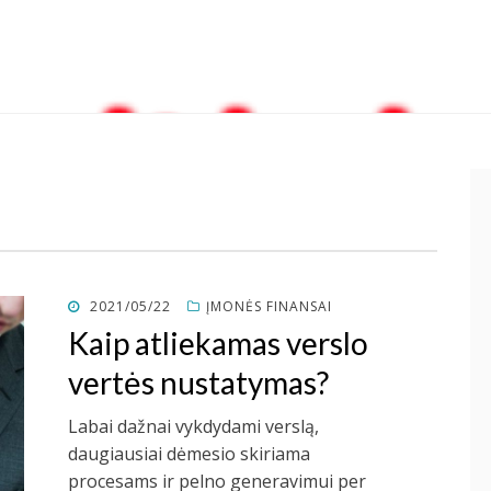
POSTED
2021/05/22
ĮMONĖS FINANSAI
ON
Kaip atliekamas verslo
vertės nustatymas?
Labai dažnai vykdydami verslą,
daugiausiai dėmesio skiriama
procesams ir pelno generavimui per