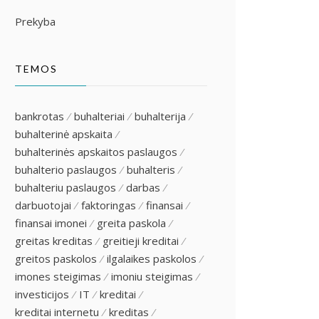
Prekyba
TEMOS
bankrotas
buhalteriai
buhalterija
buhalterinė apskaita
buhalterinės apskaitos paslaugos
buhalterio paslaugos
buhalteris
buhalteriu paslaugos
darbas
darbuotojai
faktoringas
finansai
finansai imonei
greita paskola
greitas kreditas
greitieji kreditai
greitos paskolos
ilgalaikes paskolos
imones steigimas
imoniu steigimas
investicijos
IT
kreditai
kreditai internetu
kreditas