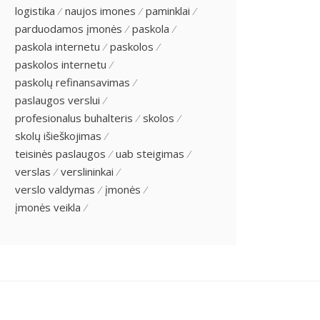
logistika
naujos imones
paminklai
parduodamos įmonės
paskola
paskola internetu
paskolos
paskolos internetu
paskolų refinansavimas
paslaugos verslui
profesionalus buhalteris
skolos
skolų išieškojimas
teisinės paslaugos
uab steigimas
verslas
verslininkai
verslo valdymas
įmonės
įmonės veikla