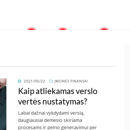
POSTED
2021/05/22
ĮMONĖS FINANSAI
ON
Kaip atliekamas verslo
vertės nustatymas?
Labai dažnai vykdydami verslą,
daugiausiai dėmesio skiriama
procesams ir pelno generavimui per